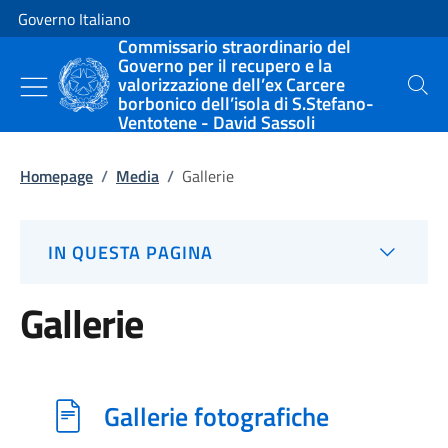
Vai al contenuto
Vai alla navigazione del sito
Governo Italiano
Commissario straordinario del
Governo per il recupero e la
valorizzazione dell’ex Carcere
Cerca
borbonico dell’isola di S.Stefano-
Ventotene - David Sassoli
Homepage
/
Media
/
Gallerie
IN QUESTA PAGINA
Gallerie
Gallerie fotografiche