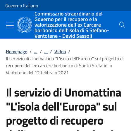
Vai al contenuto
Vai alla navigazione del sito
Governo Italiano
Commissario straordinario del
Governo per il recupero e la
valorizzazione dell’ex Carcere
Cerca
borbonico dell’isola di S.Stefano-
Ventotene - David Sassoli
Homepage
/
...
/
...
/
Video
/
Il servizio di Unomattina "L'isola dell'Europa" sul progetto di
recupero dell'ex carcere borbonico di Santo Stefano in
Ventotene del 12 febbraio 2021
Il servizio di Unomattina
"L'isola dell'Europa" sul
progetto di recupero