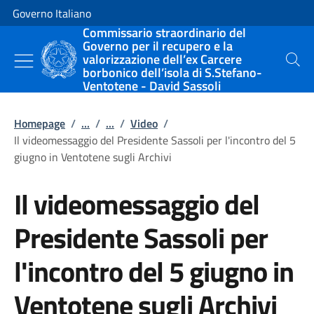
Vai al contenuto
Vai alla navigazione del sito
Governo Italiano
Commissario straordinario del
Governo per il recupero e la
valorizzazione dell’ex Carcere
Cerca
borbonico dell’isola di S.Stefano-
Ventotene - David Sassoli
Homepage
/
...
/
...
/
Video
/
Il videomessaggio del Presidente Sassoli per l'incontro del 5
giugno in Ventotene sugli Archivi
Il videomessaggio del
Presidente Sassoli per
l'incontro del 5 giugno in
Ventotene sugli Archivi