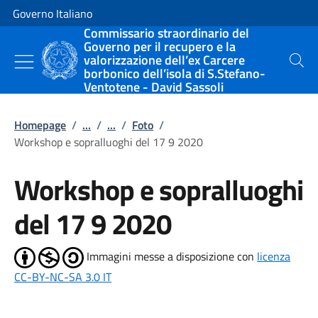
Vai al contenuto
Vai alla navigazione del sito
Governo Italiano
Commissario straordinario del
Governo per il recupero e la
valorizzazione dell’ex Carcere
Cerca
borbonico dell’isola di S.Stefano-
Ventotene - David Sassoli
Homepage
/
...
/
...
/
Foto
/
Workshop e sopralluoghi del 17 9 2020
Workshop e sopralluoghi
del 17 9 2020
Immagini messe a disposizione con
licenza
CC-BY-NC-SA 3.0 IT