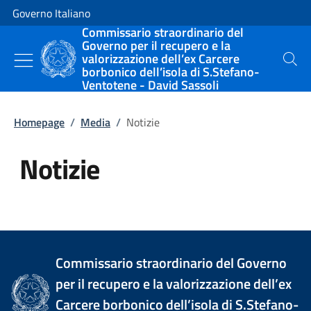
Vai al contenuto
Vai alla navigazione del sito
Governo Italiano
Commissario straordinario del
Governo per il recupero e la
valorizzazione dell’ex Carcere
Cerca
borbonico dell’isola di S.Stefano-
Ventotene - David Sassoli
Homepage
/
Media
/
Notizie
Notizie
Tutti i contenuti della pagina Not
Commissario straordinario del Governo
per il recupero e la valorizzazione dell’ex
Carcere borbonico dell’isola di S.Stefano-