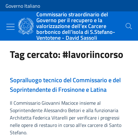
Vai al contenuto
Vai alla navigazione del sito
Governo Italiano
Commissario straordinario del
Governo per il recupero e la
valorizzazione dell’ex Carcere
Cerca
borbonico dell’isola di S.Stefano-
Ventotene - David Sassoli
Tag cercato: #lavoriincorso
Sopralluogo tecnico del Commissario e del
Soprintendente di Frosinone e Latina
Il Commissario Giovanni Macioce insieme al
Soprintendente Alessandro Betori e alla funzionaria
Architetta Federica Vitarelli per verificare i progressi
nelle opere di restauro in corso all'ex carcere di Santo
Stefano.