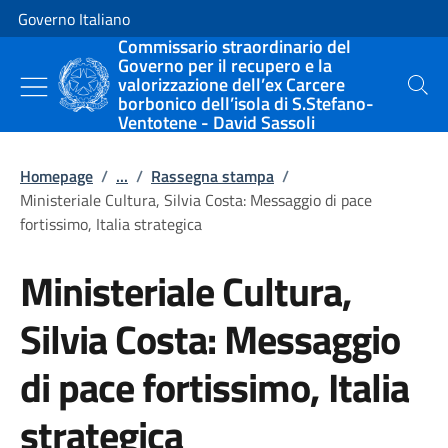
Vai al contenuto
Vai alla navigazione del sito
Governo Italiano
Commissario straordinario del
Governo per il recupero e la
valorizzazione dell’ex Carcere
Cerca
borbonico dell’isola di S.Stefano-
Ventotene - David Sassoli
Homepage
/
...
/
Rassegna stampa
/
Ministeriale Cultura, Silvia Costa: Messaggio di pace
fortissimo, Italia strategica
Ministeriale Cultura,
Silvia Costa: Messaggio
di pace fortissimo, Italia
strategica