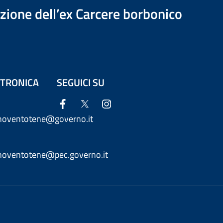
azione dell’ex Carcere borbonico
ETTRONICA
SEGUICI SU
anoventotene@governo.it
anoventotene@pec.governo.it