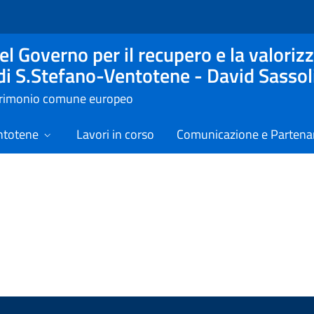
l Governo per il recupero e la valorizz
 di S.Stefano-Ventotene - David Sassol
atrimonio comune europeo
ntotene
Lavori in corso
Comunicazione e Partenar
izie