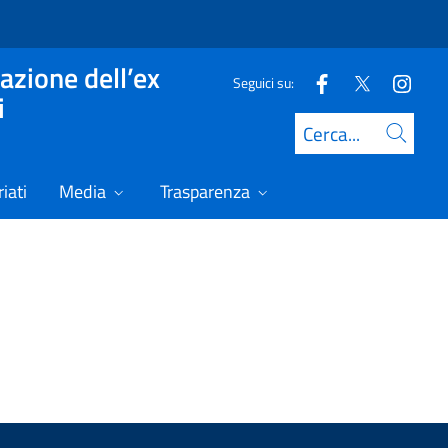
azione dell’ex
Seguici su:
i
Cerca
iati
Media
Trasparenza