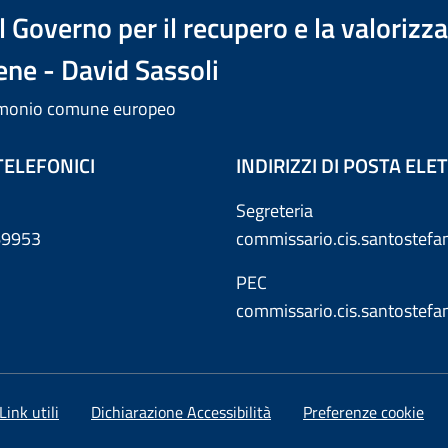
 Governo per il recupero e la valorizz
ene - David Sassoli
trimonio comune europeo
TELEFONICI
INDIRIZZI DI POSTA EL
Segreteria
869953
commissario.cis.santostef
PEC
commissario.cis.santostef
Link utili
Dichiarazione Accessibilità
Preferenze cookie