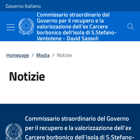
Vai al contenuto
Vai alla navigazione del sito
Governo Italiano
Commissario straordinario del
Governo per il recupero e la
valorizzazione dell’ex Carcere
Cerca
borbonico dell’isola di S.Stefano-
Ventotene - David Sassoli
Homepage
/
Media
/
Notizie
Notizie
Tutti i contenuti della pagina Not
Commissario straordinario del Governo
per il recupero e la valorizzazione dell’ex
Carcere borbonico dell’isola di S.Stefano-