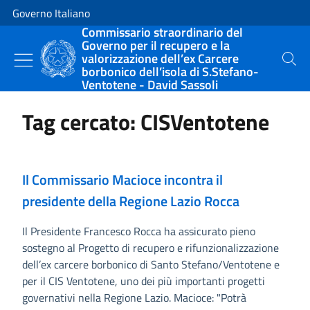
Vai al contenuto
Vai alla navigazione del sito
Governo Italiano
Commissario straordinario del
Governo per il recupero e la
valorizzazione dell’ex Carcere
Cerca
borbonico dell’isola di S.Stefano-
Ventotene - David Sassoli
Tag cercato: CISVentotene
Il Commissario Macioce incontra il
presidente della Regione Lazio Rocca
Il Presidente Francesco Rocca ha assicurato pieno
sostegno al Progetto di recupero e rifunzionalizzazione
dell’ex carcere borbonico di Santo Stefano/Ventotene e
per il CIS Ventotene, uno dei più importanti progetti
governativi nella Regione Lazio. Macioce: "Potrà