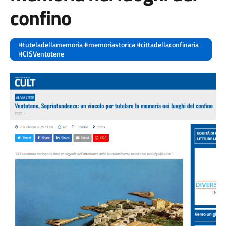
confino
#tuteladellamemoria #memoriastorica #cittadellaconfinaria
#CISVentotene