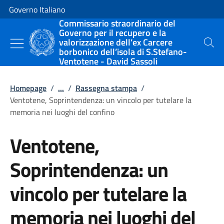
Vai al contenuto
Vai alla navigazione del sito
Governo Italiano
Commissario straordinario del
Governo per il recupero e la
valorizzazione dell’ex Carcere
Cerca
borbonico dell’isola di S.Stefano-
Ventotene - David Sassoli
Homepage
/
...
/
Rassegna stampa
/
Ventotene, Soprintendenza: un vincolo per tutelare la
memoria nei luoghi del confino
Ventotene,
Soprintendenza: un
vincolo per tutelare la
memoria nei luoghi del