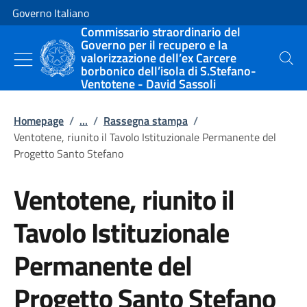
Vai al contenuto
Vai alla navigazione del sito
Governo Italiano
Commissario straordinario del
Governo per il recupero e la
valorizzazione dell’ex Carcere
Cerca
borbonico dell’isola di S.Stefano-
Ventotene - David Sassoli
Homepage
/
...
/
Rassegna stampa
/
Ventotene, riunito il Tavolo Istituzionale Permanente del
Progetto Santo Stefano
Ventotene, riunito il
Tavolo Istituzionale
Permanente del
Progetto Santo Stefano