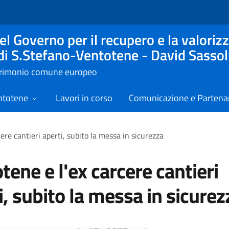
l Governo per il recupero e la valorizz
 di S.Stefano-Ventotene - David Sassol
atrimonio comune europeo
ntotene
Lavori in corso
Comunicazione e Partenar
ere cantieri aperti, subito la messa in sicurezza
tene e l'ex carcere cantieri
i, subito la messa in sicurez