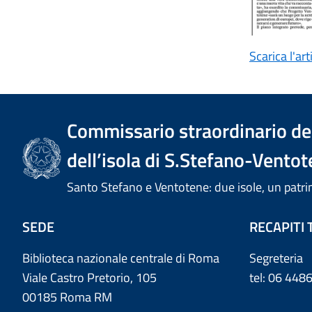
Scarica l'ar
Commissario straordinario del
dell’isola di S.Stefano-Ventot
Santo Stefano e Ventotene: due isole, un pa
SEDE
RECAPITI 
Biblioteca nazionale centrale di Roma
Segreteria
Viale Castro Pretorio, 105
tel: 06 44
00185 Roma RM