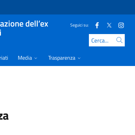
azione dell’ex
Seguici su:
i
Cerca
iati
Media
Trasparenza
za