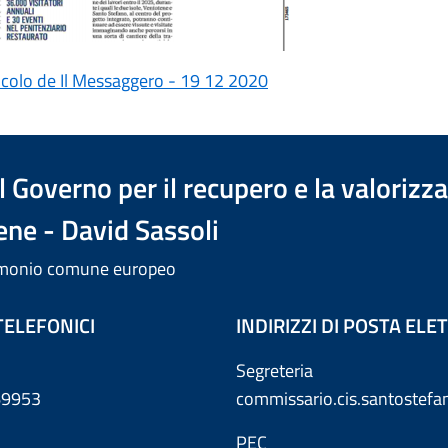
ticolo de Il Messaggero - 19 12 2020
 Governo per il recupero e la valorizz
ene - David Sassoli
trimonio comune europeo
TELEFONICI
INDIRIZZI DI POSTA EL
Segreteria
869953
commissario.cis.santostef
PEC