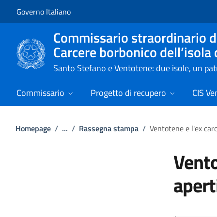
Vai al contenuto
Vai alla navigazione del sito
Governo Italiano
Commissario straordinario de
Carcere borbonico dell’isola
Santo Stefano e Ventotene: due isole, un p
Commissario
Progetto di recupero
CIS Ve
Homepage
/
...
/
Rassegna stampa
/
Ventotene e l'ex carc
Vento
apert