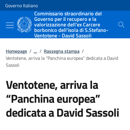
Vai al contenuto
Vai alla navigazione del sito
Governo Italiano
Commissario straordinario del
Governo per il recupero e la
valorizzazione dell’ex Carcere
Cerca
borbonico dell’isola di S.Stefano-
Ventotene - David Sassoli
Homepage
/
...
/
Rassegna stampa
/
Ventotene, arriva la “Panchina europea” dedicata a David
Sassoli
Ventotene, arriva la
“Panchina europea”
dedicata a David Sassoli