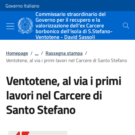
Vai al contenuto
Vai alla navigazione del sito
Governo Italiano
Commissario straordinario del
Governo per il recupero e la
valorizzazione dell’ex Carcere
Cerca
borbonico dell’isola di S.Stefano-
Ventotene - David Sassoli
Homepage
/
...
/
Rassegna stampa
/
Ventotene, al via i primi lavori nel Carcere di Santo Stefano
Ventotene, al via i primi
lavori nel Carcere di
Santo Stefano