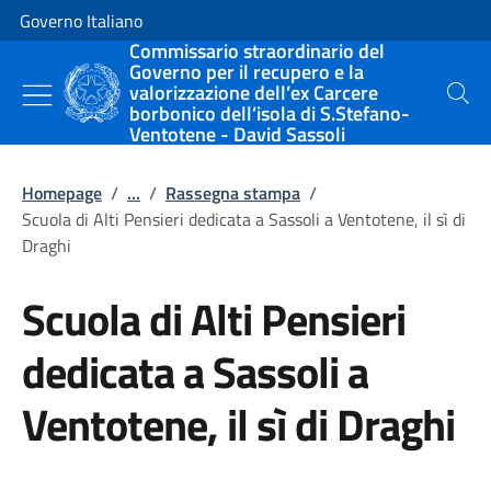
Vai al contenuto
Vai alla navigazione del sito
Governo Italiano
Commissario straordinario del
Governo per il recupero e la
valorizzazione dell’ex Carcere
Cerca
borbonico dell’isola di S.Stefano-
Ventotene - David Sassoli
Homepage
/
...
/
Rassegna stampa
/
Scuola di Alti Pensieri dedicata a Sassoli a Ventotene, il sì di
Draghi
Scuola di Alti Pensieri
dedicata a Sassoli a
Ventotene, il sì di Draghi