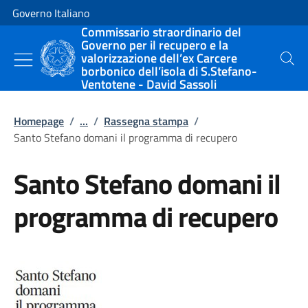
Vai al contenuto
Vai alla navigazione del sito
Governo Italiano
Commissario straordinario del
Governo per il recupero e la
valorizzazione dell’ex Carcere
Cerca
borbonico dell’isola di S.Stefano-
Ventotene - David Sassoli
Homepage
/
...
/
Rassegna stampa
/
Santo Stefano domani il programma di recupero
Santo Stefano domani il
programma di recupero