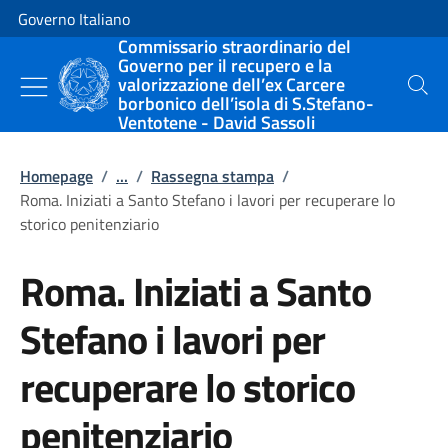
Vai al contenuto
Vai alla navigazione del sito
Governo Italiano
Commissario straordinario del
Governo per il recupero e la
valorizzazione dell’ex Carcere
Cerca
borbonico dell’isola di S.Stefano-
Ventotene - David Sassoli
Homepage
/
...
/
Rassegna stampa
/
Roma. Iniziati a Santo Stefano i lavori per recuperare lo
storico penitenziario
Roma. Iniziati a Santo
Stefano i lavori per
recuperare lo storico
penitenziario