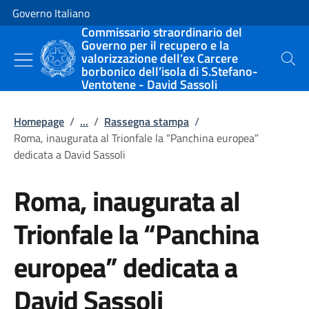
Vai al contenuto
Vai alla navigazione del sito
Governo Italiano
Commissario straordinario del
Governo per il recupero e la
valorizzazione dell’ex Carcere
Cerca
borbonico dell’isola di S.Stefano-
Ventotene - David Sassoli
Homepage
/
...
/
Rassegna stampa
/
Roma, inaugurata al Trionfale la “Panchina europea”
dedicata a David Sassoli
Roma, inaugurata al
Trionfale la “Panchina
europea” dedicata a
David Sassoli