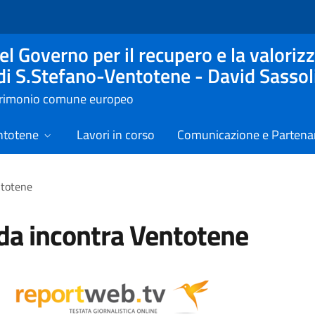
l Governo per il recupero e la valorizz
 di S.Stefano-Ventotene - David Sassol
atrimonio comune europeo
ntotene
Lavori in corso
Comunicazione e Partenar
ntotene
da incontra Ventotene