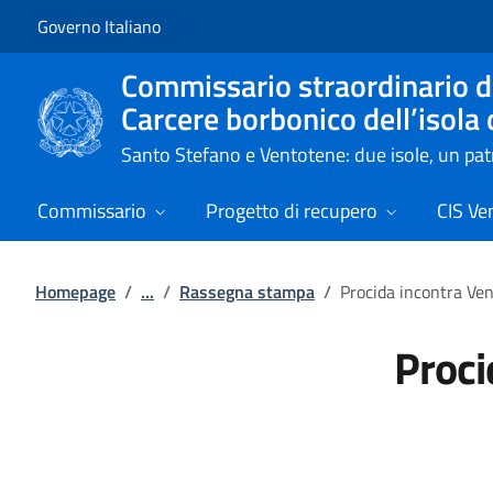
Vai al contenuto
Vai alla navigazione del sito
Governo Italiano
Commissario straordinario de
Carcere borbonico dell’isola
Santo Stefano e Ventotene: due isole, un p
Commissario
Progetto di recupero
CIS Ve
Homepage
/
...
/
Rassegna stampa
/
Procida incontra Ve
Proci