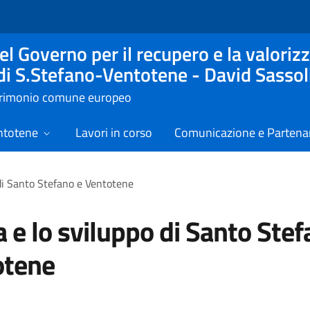
l Governo per il recupero e la valorizz
 di S.Stefano-Ventotene - David Sassol
atrimonio comune europeo
ntotene
Lavori in corso
Comunicazione e Partenar
di Santo Stefano e Ventotene
 e lo sviluppo di Santo Stef
otene