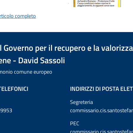
articolo completo
 Governo per il recupero e la valorizz
ene - David Sassoli
trimonio comune europeo
TELEFONICI
INDIRIZZI DI POSTA EL
Segreteria
869953
commissario.cis.santostef
PEC
commissario.cis.santostef