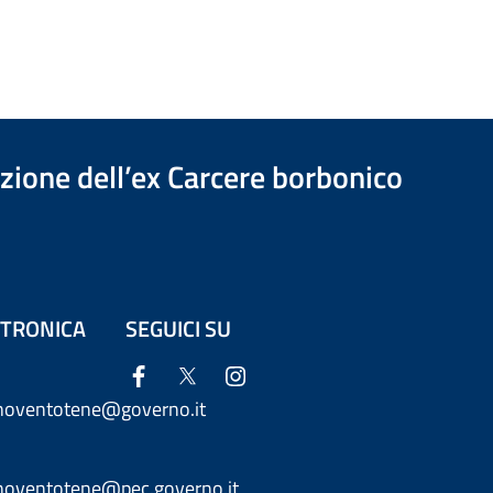
azione dell’ex Carcere borbonico
ETTRONICA
SEGUICI SU
anoventotene@governo.it
anoventotene@pec.governo.it