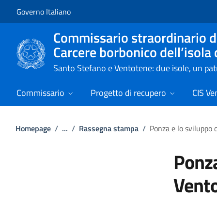
Vai al contenuto
Vai alla navigazione del sito
Governo Italiano
Commissario straordinario de
Carcere borbonico dell’isola
Santo Stefano e Ventotene: due isole, un p
Commissario
Progetto di recupero
CIS Ve
Homepage
/
...
/
Rassegna stampa
/
Ponza e lo sviluppo 
Ponza
Vent