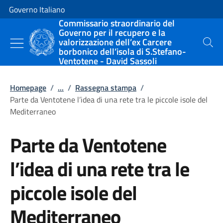
Vai al contenuto
Vai alla navigazione del sito
Governo Italiano
Commissario straordinario del
Governo per il recupero e la
valorizzazione dell’ex Carcere
Cerca
borbonico dell’isola di S.Stefano-
Ventotene - David Sassoli
Homepage
/
...
/
Rassegna stampa
/
Parte da Ventotene l’idea di una rete tra le piccole isole del
Mediterraneo
Parte da Ventotene
l’idea di una rete tra le
piccole isole del
Mediterraneo