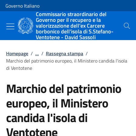
Vai al contenuto
Vai alla navigazione del sito
Governo Italiano
Commissario straordinario del
Governo per il recupero e la
valorizzazione dell’ex Carcere
Cerca
borbonico dell’isola di S.Stefano-
Ventotene - David Sassoli
Homepage
/
...
/
Rassegna stampa
/
Marchio del patrimonio europeo, il Ministero candida l'isola
di Ventotene
Marchio del patrimonio
europeo, il Ministero
candida l'isola di
Ventotene