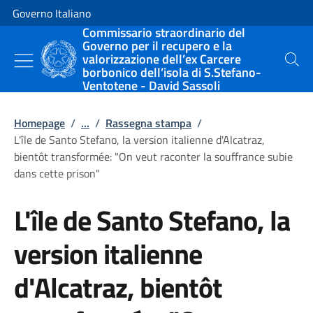
Vai al contenuto
Vai alla navigazione del sito
Governo Italiano
Commissario straordinario del
Governo per il recupero e la
valorizzazione dell’ex Carcere
Cerca
borbonico dell’isola di S.Stefano-
Ventotene - David Sassoli
Homepage
/
...
/
Rassegna stampa
/
L'île de Santo Stefano, la version italienne d'Alcatraz,
bientôt transformée: "On veut raconter la souffrance subie
dans cette prison"
L'île de Santo Stefano, la
version italienne
d'Alcatraz, bientôt