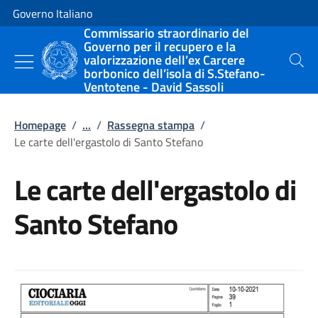
Vai al contenuto
Vai alla navigazione del sito
Governo Italiano
Commissario straordinario del
Governo per il recupero e la
valorizzazione dell’ex Carcere
Cerca
borbonico dell’isola di S.Stefano-
Ventotene - David Sassoli
Homepage
/
...
/
Rassegna stampa
/
Le carte dell'ergastolo di Santo Stefano
Le carte dell'ergastolo di
Santo Stefano