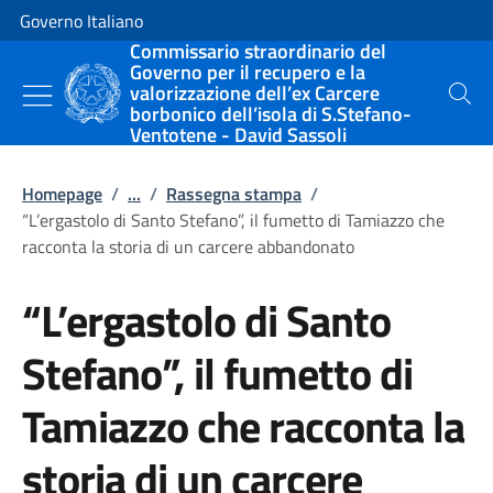
Vai al contenuto
Vai alla navigazione del sito
Governo Italiano
Commissario straordinario del
Governo per il recupero e la
valorizzazione dell’ex Carcere
Cerca
borbonico dell’isola di S.Stefano-
Ventotene - David Sassoli
Homepage
/
...
/
Rassegna stampa
/
“L’ergastolo di Santo Stefano”, il fumetto di Tamiazzo che
racconta la storia di un carcere abbandonato
“L’ergastolo di Santo
Stefano”, il fumetto di
Tamiazzo che racconta la
storia di un carcere