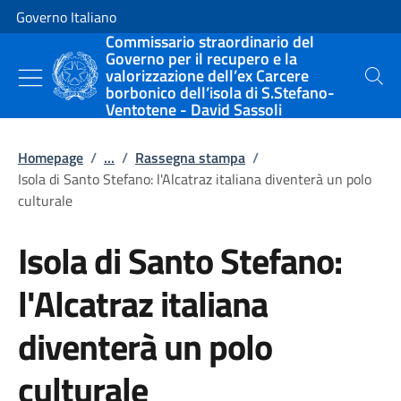
Vai al contenuto
Vai alla navigazione del sito
Governo Italiano
Commissario straordinario del
Governo per il recupero e la
valorizzazione dell’ex Carcere
Cerca
borbonico dell’isola di S.Stefano-
Ventotene - David Sassoli
Homepage
/
...
/
Rassegna stampa
/
Isola di Santo Stefano: l'Alcatraz italiana diventerà un polo
culturale
Isola di Santo Stefano:
l'Alcatraz italiana
diventerà un polo
culturale