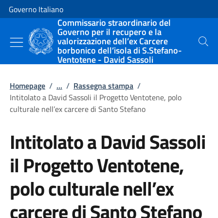
Vai al contenuto
Vai alla navigazione del sito
Governo Italiano
Commissario straordinario del
Governo per il recupero e la
valorizzazione dell’ex Carcere
Cerca
borbonico dell’isola di S.Stefano-
Ventotene - David Sassoli
Homepage
/
...
/
Rassegna stampa
/
Intitolato a David Sassoli il Progetto Ventotene, polo
culturale nell’ex carcere di Santo Stefano
Intitolato a David Sassoli
il Progetto Ventotene,
polo culturale nell’ex
carcere di Santo Stefano