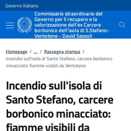
Vai al contenuto
Vai alla navigazione del sito
Governo Italiano
Commissario straordinario del
Governo per il recupero e la
valorizzazione dell’ex Carcere
Cerca
borbonico dell’isola di S.Stefano-
Ventotene - David Sassoli
Homepage
/
...
/
Rassegna stampa
/
Incendio sull'isola di Santo Stefano, carcere borbonico
minacciato: fiamme visibili da Ventotene
Incendio sull'isola di
Santo Stefano, carcere
borbonico minacciato:
fiamme visibili da