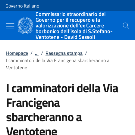
Vai al contenuto
Vai alla navigazione del sito
Governo Italiano
Commissario straordinario del
Governo per il recupero e la
valorizzazione dell’ex Carcere
Cerca
borbonico dell’isola di S.Stefano-
Ventotene - David Sassoli
Homepage
/
...
/
Rassegna stampa
/
I camminatori della Via Francigena sbarcheranno a
Ventotene
I camminatori della Via
Francigena
sbarcheranno a
Ventotene