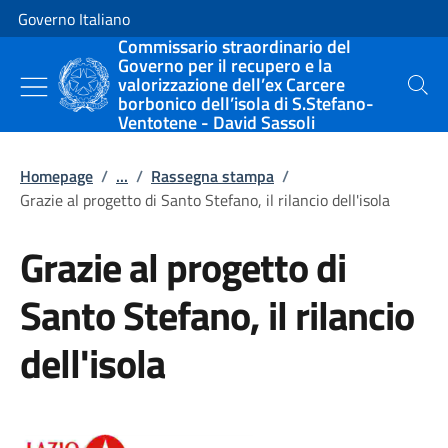
Vai al contenuto
Vai alla navigazione del sito
Governo Italiano
Commissario straordinario del
Governo per il recupero e la
valorizzazione dell’ex Carcere
Cerca
borbonico dell’isola di S.Stefano-
Ventotene - David Sassoli
Homepage
/
...
/
Rassegna stampa
/
Grazie al progetto di Santo Stefano, il rilancio dell'isola
Grazie al progetto di
Santo Stefano, il rilancio
dell'isola