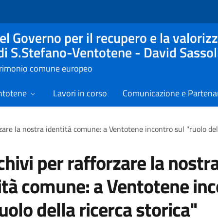
l Governo per il recupero e la valorizz
 di S.Stefano-Ventotene - David Sassol
atrimonio comune europeo
ntotene
Lavori in corso
Comunicazione e Partenar
rzare la nostra identità comune: a Ventotene incontro sul "ruolo del
rchivi per rafforzare la nostr
ità comune: a Ventotene inc
uolo della ricerca storica"