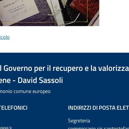
icolo
 Governo per il recupero e la valorizz
ene - David Sassoli
trimonio comune europeo
TELEFONICI
INDIRIZZI DI POSTA EL
Segreteria
869953
commissario.cis.santostef