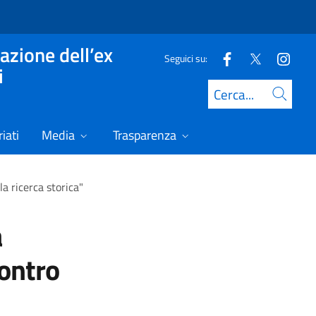
azione dell’ex
Seguici su:
i
Cerca
iati
Media
Trasparenza
la ricerca storica"
a
ontro