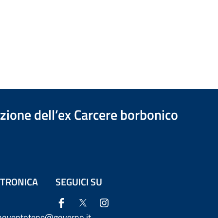
azione dell’ex Carcere borbonico
ETTRONICA
SEGUICI SU
anoventotene@governo.it