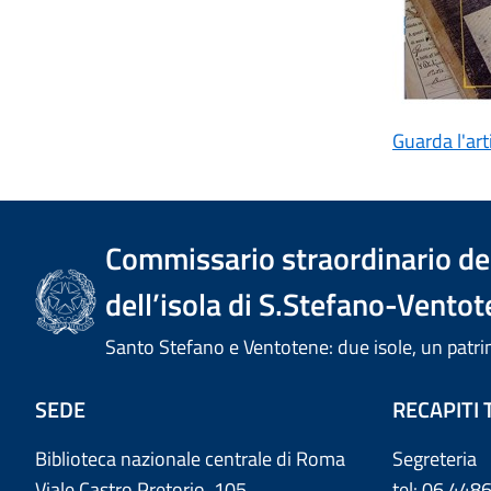
Guarda l'art
Commissario straordinario del
dell’isola di S.Stefano-Ventot
Santo Stefano e Ventotene: due isole, un pa
SEDE
RECAPITI 
Biblioteca nazionale centrale di Roma
Segreteria
Viale Castro Pretorio, 105
tel: 06 44