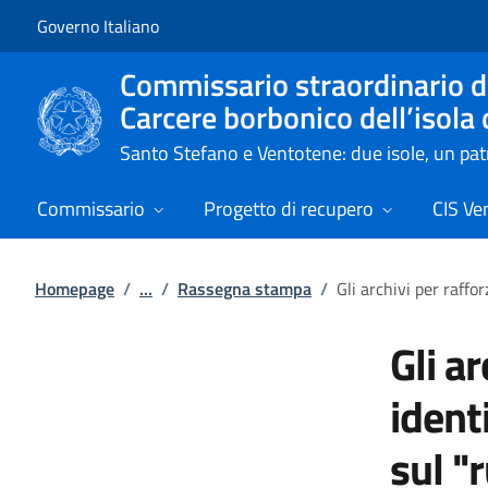
Vai al contenuto
Vai alla navigazione del sito
Governo Italiano
Commissario straordinario de
Carcere borbonico dell’isola
Santo Stefano e Ventotene: due isole, un p
Commissario
Progetto di recupero
CIS Ve
Homepage
/
...
/
Rassegna stampa
/
Gli archivi per raffo
Gli a
ident
sul "r