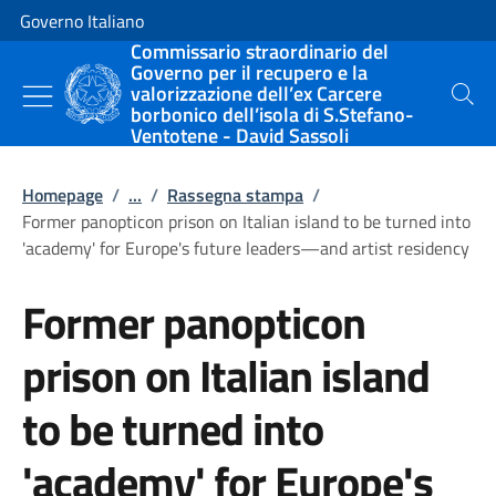
Vai al contenuto
Vai alla navigazione del sito
Governo Italiano
Commissario straordinario del
Governo per il recupero e la
valorizzazione dell’ex Carcere
Cerca
borbonico dell’isola di S.Stefano-
Ventotene - David Sassoli
Homepage
/
...
/
Rassegna stampa
/
Former panopticon prison on Italian island to be turned into
'academy' for Europe's future leaders—and artist residency
Former panopticon
prison on Italian island
to be turned into
'academy' for Europe's