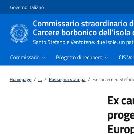
Vai al contenuto
Vai alla navigazione del sito
Governo Italiano
Commissario straordinario de
Carcere borbonico dell’isola
Santo Stefano e Ventotene: due isole, un p
Commissario
Progetto di recupero
CIS Ve
Homepage
/
...
/
Rassegna stampa
/
Ex carcere S. Stefan
Ex ca
proge
Euro