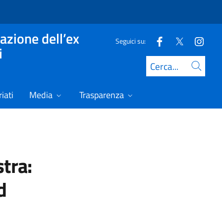
azione dell’ex
Seguici su:
i
Cerca
iati
Media
Trasparenza
tra:
d