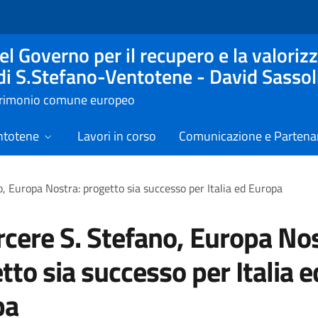
l Governo per il recupero e la valorizz
 di S.Stefano-Ventotene - David Sassol
atrimonio comune europeo
ntotene
Lavori in corso
Comunicazione e Partenar
o, Europa Nostra: progetto sia successo per Italia ed Europa
rcere S. Stefano, Europa Nos
tto sia successo per Italia e
pa