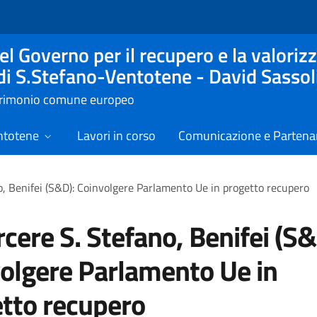
l Governo per il recupero e la valorizz
 di S.Stefano-Ventotene - David Sassol
atrimonio comune europeo
ntotene
Lavori in corso
Comunicazione e Partenar
o, Benifei (S&D): Coinvolgere Parlamento Ue in progetto recupero
rcere S. Stefano, Benifei (S&
olgere Parlamento Ue in
tto recupero