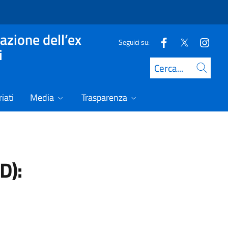
azione dell’ex
Seguici su:
i
Cerca
iati
Media
Trasparenza
D):