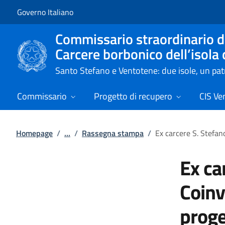
Vai al contenuto
Vai alla navigazione del sito
Governo Italiano
Commissario straordinario de
Carcere borbonico dell’isola
Santo Stefano e Ventotene: due isole, un p
Commissario
Progetto di recupero
CIS Ve
Homepage
/
...
/
Rassegna stampa
/
Ex carcere S. Stefan
Ex ca
Coinv
proge