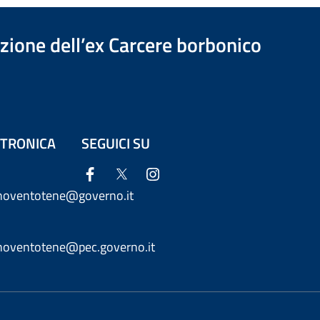
azione dell’ex Carcere borbonico
ETTRONICA
SEGUICI SU
anoventotene@governo.it
anoventotene@pec.governo.it