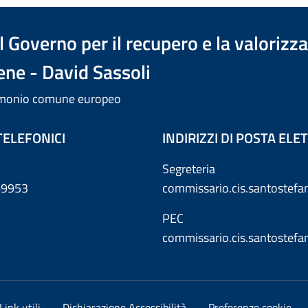
 Governo per il recupero e la valorizz
ene - David Sassoli
trimonio comune europeo
TELEFONICI
INDIRIZZI DI POSTA EL
Segreteria
869953
commissario.cis.santostef
PEC
commissario.cis.santostef
Link utili
Dichiarazione Accessibilità
Preferenze cookie