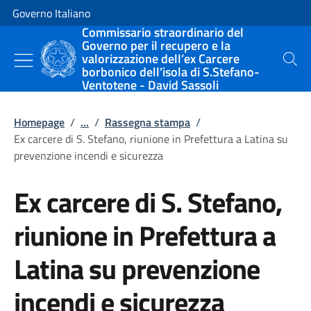
Vai al contenuto
Vai alla navigazione del sito
Governo Italiano
Commissario straordinario del
Governo per il recupero e la
valorizzazione dell’ex Carcere
Cerca
borbonico dell’isola di S.Stefano-
Ventotene - David Sassoli
Homepage
/
...
/
Rassegna stampa
/
Ex carcere di S. Stefano, riunione in Prefettura a Latina su
prevenzione incendi e sicurezza
Ex carcere di S. Stefano,
riunione in Prefettura a
Latina su prevenzione
incendi e sicurezza