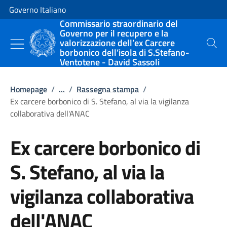
Vai al contenuto
Vai alla navigazione del sito
Governo Italiano
Commissario straordinario del
Governo per il recupero e la
valorizzazione dell’ex Carcere
Cerca
borbonico dell’isola di S.Stefano-
Ventotene - David Sassoli
Homepage
/
...
/
Rassegna stampa
/
Ex carcere borbonico di S. Stefano, al via la vigilanza
collaborativa dell'ANAC
Ex carcere borbonico di
S. Stefano, al via la
vigilanza collaborativa
dell'ANAC