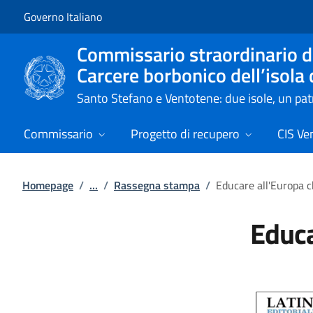
Vai al contenuto
Vai alla navigazione del sito
Governo Italiano
Commissario straordinario de
Carcere borbonico dell’isola
Santo Stefano e Ventotene: due isole, un p
Commissario
Progetto di recupero
CIS Ve
Homepage
/
...
/
Rassegna stampa
/
Educare all'Europa c
Educa