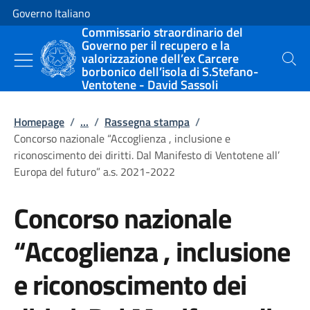
Vai al contenuto
Vai alla navigazione del sito
Governo Italiano
Commissario straordinario del
Governo per il recupero e la
valorizzazione dell’ex Carcere
Cerca
borbonico dell’isola di S.Stefano-
Ventotene - David Sassoli
Homepage
/
...
/
Rassegna stampa
/
Concorso nazionale “Accoglienza , inclusione e
riconoscimento dei diritti. Dal Manifesto di Ventotene all’
Europa del futuro” a.s. 2021-2022
Concorso nazionale
“Accoglienza , inclusione
e riconoscimento dei