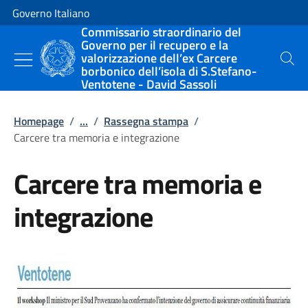
Vai al contenuto
Vai alla navigazione del sito
Governo Italiano
Commissario straordinario del
Governo per il recupero e la
valorizzazione dell’ex Carcere
Cerca
borbonico dell’isola di S.Stefano-
Ventotene - David Sassoli
Homepage
/
...
/
Rassegna stampa
/
Carcere tra memoria e integrazione
Carcere tra memoria e
integrazione