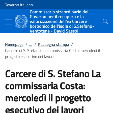
Vai al contenuto
Vai alla navigazione del sito
Governo Italiano
Commissario straordinario del
Governo per il recupero e la
valorizzazione dell’ex Carcere
Cerca
borbonico dell’isola di S.Stefano-
Ventotene - David Sassoli
Homepage
/
...
/
Rassegna stampa
/
Carcere di S. Stefano La commissaria Costa: mercoledì il
progetto esecutivo dei lavori
Carcere di S. Stefano La
commissaria Costa:
mercoledì il progetto
esecutivo dei lavori