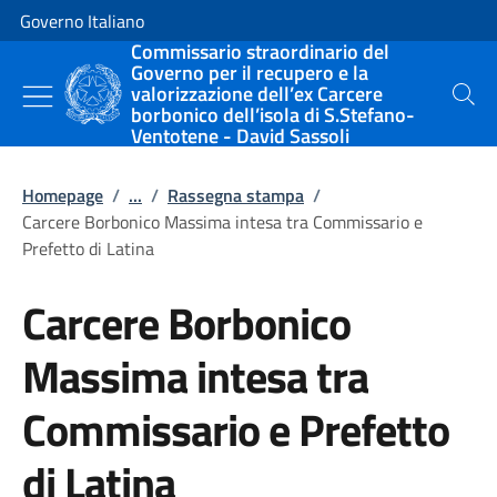
Vai al contenuto
Vai alla navigazione del sito
Governo Italiano
Commissario straordinario del
Governo per il recupero e la
valorizzazione dell’ex Carcere
Cerca
borbonico dell’isola di S.Stefano-
Ventotene - David Sassoli
Homepage
/
...
/
Rassegna stampa
/
Carcere Borbonico Massima intesa tra Commissario e
Prefetto di Latina
Carcere Borbonico
Massima intesa tra
Commissario e Prefetto
di Latina