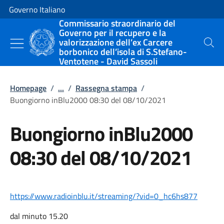
Vai al contenuto
Vai alla navigazione del sito
Governo Italiano
Commissario straordinario del
Governo per il recupero e la
valorizzazione dell’ex Carcere
Cerca
borbonico dell’isola di S.Stefano-
Ventotene - David Sassoli
Homepage
/
...
/
Rassegna stampa
/
Buongiorno inBlu2000 08:30 del 08/10/2021
Buongiorno inBlu2000
08:30 del 08/10/2021
https://www.radioinblu.it/streaming/?vid=0_hc6hs877
dal minuto 15.20