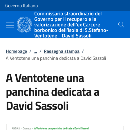
Vai al contenuto
Vai alla navigazione del sito
Governo Italiano
Commissario straordinario del
Governo per il recupero e la
valorizzazione dell’ex Carcere
Cerca
borbonico dell’isola di S.Stefano-
Ventotene - David Sassoli
Homepage
/
...
/
Rassegna stampa
/
A Ventotene una panchina dedicata a David Sassoli
A Ventotene una
panchina dedicata a
David Sassoli