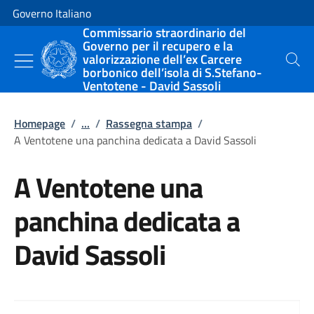
Vai al contenuto
Vai alla navigazione del sito
Governo Italiano
Commissario straordinario del
Governo per il recupero e la
valorizzazione dell’ex Carcere
Cerca
borbonico dell’isola di S.Stefano-
Ventotene - David Sassoli
Homepage
/
...
/
Rassegna stampa
/
A Ventotene una panchina dedicata a David Sassoli
A Ventotene una
panchina dedicata a
David Sassoli