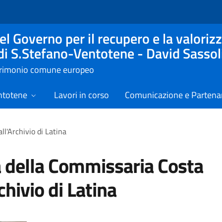
l Governo per il recupero e la valorizz
 di S.Stefano-Ventotene - David Sassol
atrimonio comune europeo
ntotene
Lavori in corso
Comunicazione e Partenar
ll'Archivio di Latina
a della Commissaria Costa
chivio di Latina