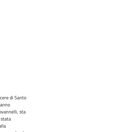
rcere di Santo
stanno
ovannelli, sta
 stata
alla