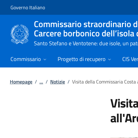
Vai al contenuto
Vai alla navigazione del sito
Governo Italiano
Commissario straordinario de
Carcere borbonico dell’isola
Santo Stefano e Ventotene: due isole, un p
Commissario
Progetto di recupero
CIS Ve
Homepage
/
...
/
Notizie
/
Visita della Commissaria Costa a
Visit
all'Ar