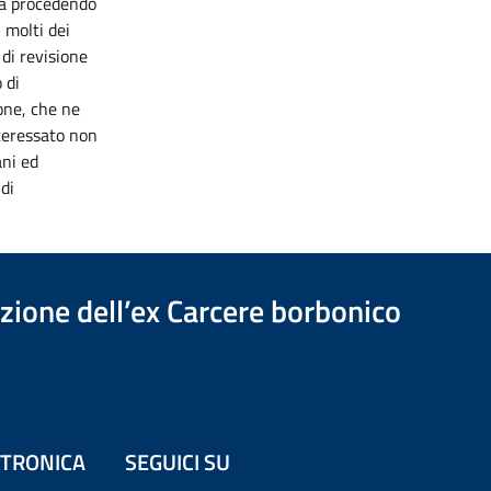
sta procedendo
 molti dei
 di revisione
 di
one, che ne
nteressato non
ani ed
di
azione dell’ex Carcere borbonico
ETTRONICA
SEGUICI SU