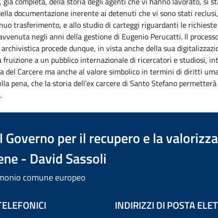
, già completa, della storia degli agenti che vi hanno lavorato, si 
 della documentazione inerente ai detenuti che vi sono stati reclusi,
inuo trasferimento, e allo studio di carteggi riguardanti le richieste
 avvenuta negli anni della gestione di Eugenio Perucatti. Il processo
 archivistica procede dunque, in vista anche della sua digitalizzazi
 fruizione a un pubblico internazionale di ricercatori e studiosi, i
ria del Carcere ma anche al valore simbolico in termini di diritti um
lla pena, che la storia dell’ex carcere di Santo Stefano permetterà 
.
 Governo per il recupero e la valorizz
ene - David Sassoli
trimonio comune europeo
TELEFONICI
INDIRIZZI DI POSTA EL