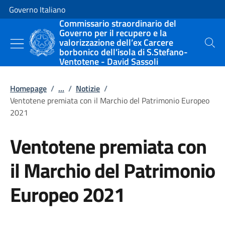
Vai al contenuto
Vai alla navigazione del sito
Governo Italiano
Commissario straordinario del
Governo per il recupero e la
valorizzazione dell’ex Carcere
Cerca
borbonico dell’isola di S.Stefano-
Ventotene - David Sassoli
Homepage
/
...
/
Notizie
/
Ventotene premiata con il Marchio del Patrimonio Europeo
2021
Ventotene premiata con
il Marchio del Patrimonio
Europeo 2021