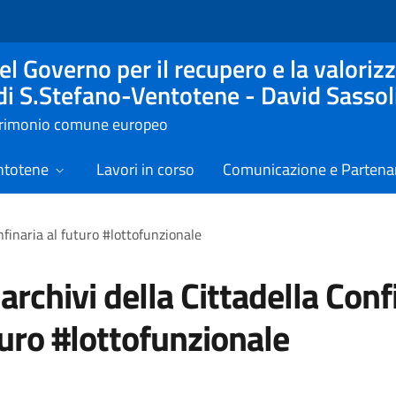
l Governo per il recupero e la valorizz
 di S.Stefano-Ventotene - David Sassol
atrimonio comune europeo
ntotene
Lavori in corso
Comunicazione e Partenar
onfinaria al futuro #lottofunzionale
 archivi della Cittadella Conf
turo #lottofunzionale