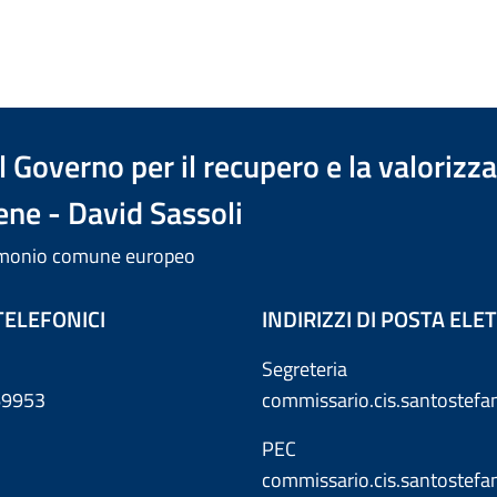
 Governo per il recupero e la valorizz
ene - David Sassoli
trimonio comune europeo
TELEFONICI
INDIRIZZI DI POSTA EL
Segreteria
869953
commissario.cis.santostef
PEC
commissario.cis.santostef