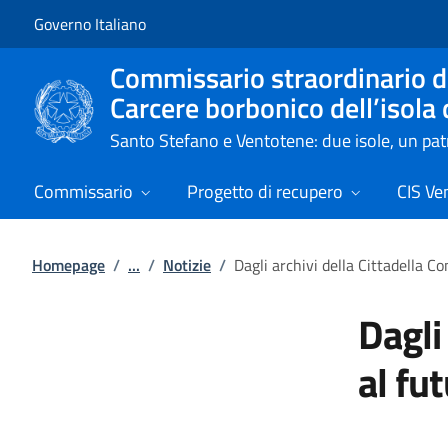
Vai al contenuto
Vai alla navigazione del sito
Governo Italiano
Commissario straordinario de
Carcere borbonico dell’isola
Santo Stefano e Ventotene: due isole, un p
Commissario
Progetto di recupero
CIS Ve
Homepage
/
...
/
Notizie
/
Dagli archivi della Cittadella C
Dagli
al fu