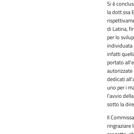
Si è conclus
la dott.ssa 
rispettivame
di Latina, 
per lo svilu
individuata
infatti quel
portato all'
autorizzate 
dedicati all
uno per i ma
l'avvio dell
sotto la dir
Il Commissa
ringraziare 