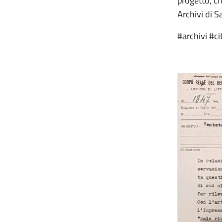
progetto, ch
Archivi di 
#archivi #c