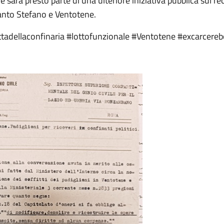
e sarà presto parte di una ulteriore iniziativa pubblica sul re
Santo Stefano e Ventotene.
ittadellaconfinaria #lottofunzionale #Ventotene #excarcere