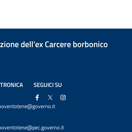
azione dell’ex Carcere borbonico
ETTRONICA
SEGUICI SU
anoventotene@governo.it
anoventotene@pec.governo.it