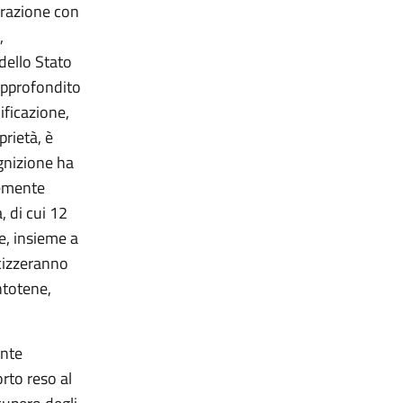
borazione con
,
 dello Stato
approfondito
ificazione,
rietà, è
ognizione ha
temente
, di cui 12
e, insieme a
ocizzeranno
ntotene,
ente
orto reso al