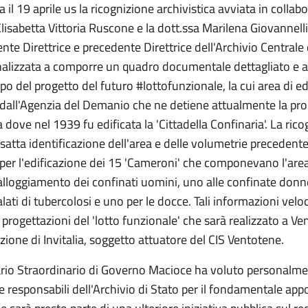
a il 19 aprile us la ricognizione archivistica avviata in colla
Elisabetta Vittoria Ruscone e la dott.ssa Marilena Giovannelli
nte Direttrice e precedente Direttrice dell'Archivio Centrale
finalizzata a comporre un quadro documentale dettagliato e 
ppo del progetto del futuro #lottofunzionale, la cui area di ed
 dall'Agenzia del Demanio che ne detiene attualmente la prop
la dove nel 1939 fu edificata la 'Cittadella Confinaria'. La ric
esatta identificazione dell'area e delle volumetrie preceden
per l'edificazione dei 15 'Cameroni' che componevano l'area
'alloggiamento dei confinati uomini, uno alle confinate donn
lati di tubercolosi e uno per le docce. Tali informazioni vel
a progettazioni del 'lotto funzionale' che sarà realizzato a Ve
ezione di Invitalia, soggetto attuatore del CIS Ventotene.
rio Straordinario di Governo Macioce ha voluto personalm
le responsabili dell'Archivio di Stato per il fondamentale app