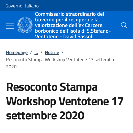
Vai al contenuto
Vai alla navigazione del sito
Governo Italiano
Commissario straordinario del
Governo per il recupero e la
valorizzazione dell’ex Carcere
Cerca
borbonico dell’isola di S.Stefano-
Ventotene - David Sassoli
Homepage
/
...
/
Notizie
/
Resoconto Stampa Workshop Ventotene 17 settembre
2020
Resoconto Stampa
Workshop Ventotene 17
settembre 2020