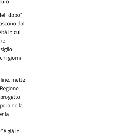
turo.
del “dopo”,
nascono dal
ità in cui
che
siglio
chi giorni
nline, mette
 Regione
 progetto
upero della
er la
l
”
è già in