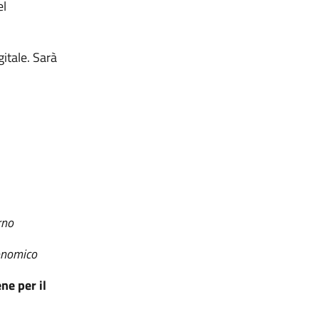
el
itale. Sarà
rno
onomico
ne per il