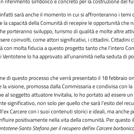
n riferimento simbolico e concreto per la costruzione del fu
infatti sarà anche il momento in cui si affronteranno i temi 
re la capacità della Comunità di recepire le opportunità che 
he porteranno sviluppo, turismo di qualità e molte altre attiv
ere coinvolti, come attori significativi, i cittadini. Cittadini 
à con molta fiducia a questo progetto tanto che l’intero Con
 Ventotene lo ha approvato all’unanimità nella seduta di po
one di questo processo che verrà presentato il 18 febbraio o
e la visione, promossa dalla Commissaria e condivisa con la
e al soggetto attuatore Invitalia, lo ho portato ad essere un
 significativo, non solo per quello che sarà l’esito del rec
ll’ex Carcere con i suoi contenuti storici e ideali, ma anche p
influire positivamente nella vita della comunità. Per questo i
entotene-Santo Stefano per il recupero dell’ex Carcere borbonico