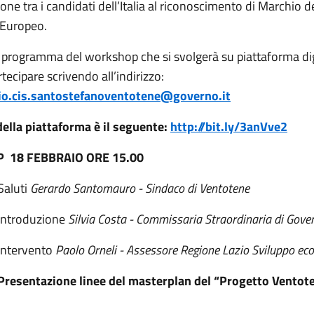
one tra i candidati dell’Italia al riconoscimento di Marchio d
 Europeo.
il programma del workshop che si svolgerà su piattaforma dig
rtecipare scrivendo all’indirizzo:
o.cis.santostefanoventotene@governo.it
 della piattaforma è il seguente:
http://bit.ly/3anVve2
18 FEBBRAIO ORE 15.00
Saluti
Gerardo Santomauro - Sindaco di Ventotene
Introduzione
Silvia Costa - Commissaria Straordinaria di Gove
Intervento
Paolo Orneli - Assessore Regione Lazio Sviluppo ec
resentazione linee del masterplan del “Progetto Ventote