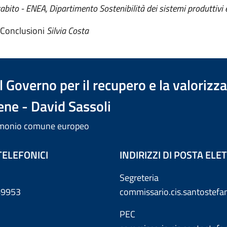
bito - ENEA, Dipartimento Sostenibilità dei sistemi produttivi e 
Conclusioni
Silvia Costa
 Governo per il recupero e la valorizz
ene - David Sassoli
trimonio comune europeo
TELEFONICI
INDIRIZZI DI POSTA EL
Segreteria
869953
commissario.cis.santostef
PEC