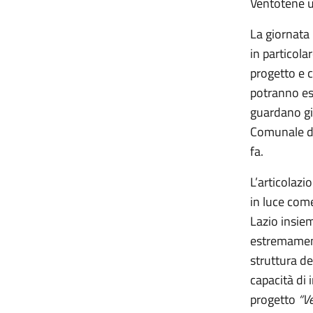
Ventotene u
La giornata 
in particola
progetto e c
potranno ess
guardano gi
Comunale di
fa.
L’articolazi
in luce com
Lazio insiem
estremamente
struttura de
capacità di 
progetto
“V