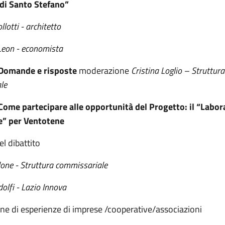
 di Santo Stefano”
lotti - architetto
Leon - economista
Domande e risposte
moderazione
Cristina Loglio
– Struttura
le
ome partecipare alle opportunità del Progetto: il “Labora
e” per Ventotene
l dibattito
done
- Struttura commissariale
olfi - Lazio Innova
ne di esperienze di imprese /cooperative/associazioni