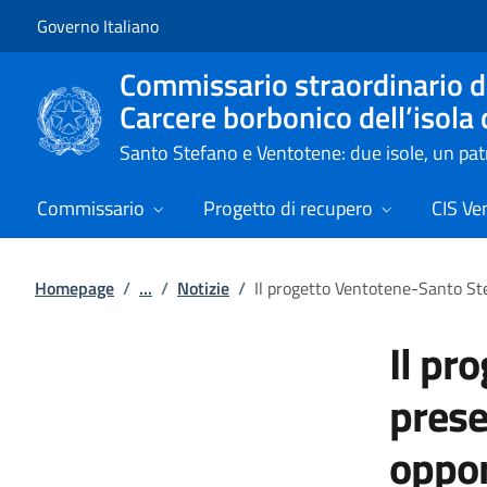
Vai al contenuto
Vai alla navigazione del sito
Governo Italiano
Commissario straordinario de
Carcere borbonico dell’isola
Santo Stefano e Ventotene: due isole, un p
Commissario
Progetto di recupero
CIS Ve
Homepage
/
...
/
Notizie
/
Il progetto Ventotene-Santo St
Il pr
prese
oppor