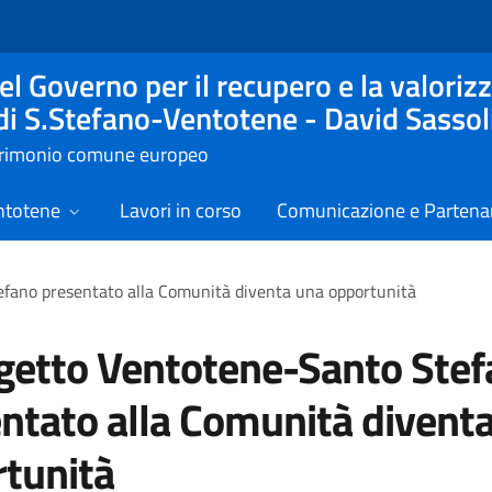
l Governo per il recupero e la valorizz
 di S.Stefano-Ventotene - David Sassol
atrimonio comune europeo
ntotene
Lavori in corso
Comunicazione e Partenar
efano presentato alla Comunità diventa una opportunità
ogetto Ventotene-Santo Ste
ntato alla Comunità divent
tunità